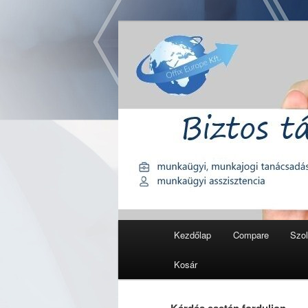
Tovább
Tovább
Munkajog, munkaügy, adózás, 
az
a
elsődleges
másodlagos
Offix Europe K
tartalomra
tartalomra
Fő
Kezdőlap
Compare
Szol
menü
Kosár