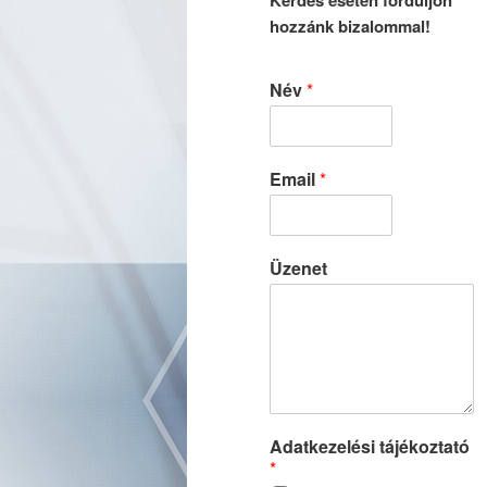
Kérdés esetén forduljon
hozzánk bizalommal!
Név
*
Email
*
Üzenet
Adatkezelési tájékoztató
*