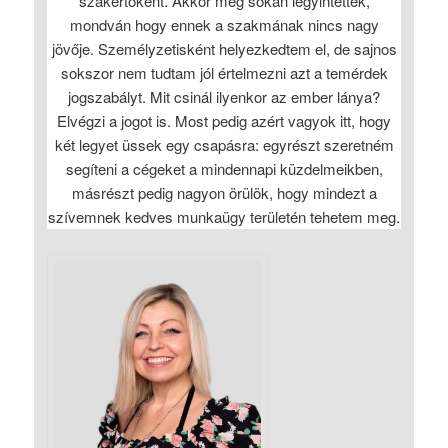
szakértőként. Akkor még sokan legyintettek,
mondván hogy ennek a szakmának nincs nagy
jövője. Személyzetisként helyezkedtem el, de sajnos
sokszor nem tudtam jól értelmezni azt a temérdek
jogszabályt. Mit csinál ilyenkor az ember lánya?
Elvégzi a jogot is. Most pedig azért vagyok itt, hogy
két legyet üssek egy csapásra: egyrészt szeretném
segíteni a cégeket a mindennapi küzdelmeikben,
másrészt pedig nagyon örülök, hogy mindezt a
szívemnek kedves munkaügy területén tehetem meg.