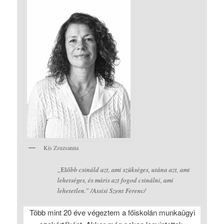
Kis Zsuzsanna
„
Elő
bb csináld azt, ami szükséges, utána azt, ami
lehetséges, és máris azt fogod csinálni, ami
lehetetlen.” /Assisi Szent Ferenc/
Több mint 20 éve végeztem a főiskolán munkaügyi