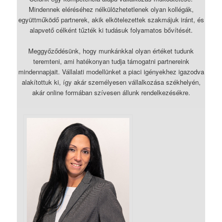
Mindennek eléréséhez nélkülözhetetlenek olyan kollégák,
együttműködő partnerek, akik elkötelezettek szakmájuk iránt, és
alapvető célként tűzték ki tudásuk folyamatos bővítését.
Meggyőződésünk, hogy munkánkkal olyan értéket tudunk
teremteni, ami hatékonyan tudja támogatni partnereink
mindennapjait. Vállalati modellünket a piaci igényekhez igazodva
alakítottuk ki, így akár személyesen vállalkozása székhelyén,
akár online formában szívesen állunk rendelkezésékre.