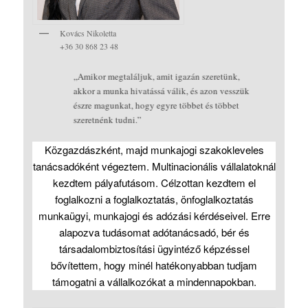
Kovács Nikoletta
+36 30 868 23 48
,,Amikor megtaláljuk, amit igazán szeretünk,
akkor a munka hivatássá válik, és azon vesszük
észre magunkat, hogy egyre többet és többet
szeretnénk tudni.”
Közgazdászként, majd munkajogi szakokleveles
tanácsadóként végeztem. Multinacionális vállalatoknál
kezdtem pályafutásom. Célzottan kezdtem el
foglalkozni a foglalkoztatás, önfoglalkoztatás
munkaügyi, munkajogi és adózási kérdéseivel. Erre
alapozva tudásomat adótanácsadó, bér és
társadalombiztosítási ügyintéző képzéssel
bővítettem, hogy minél hatékonyabban tudjam
támogatni a vállalkozókat a mindennapokban.