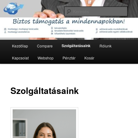
Tovább
Munkajog, munkaügy, adózás, könyvelés
az
Kere
elsődleges
tartalomra
Offix Europe Kft.
Fő
Szolgáltatásaink
Kezdőlap
Compare
Rólunk
menü
Kapcsolat
Webshop
Pénztár
Kosár
Szolgáltatásaink