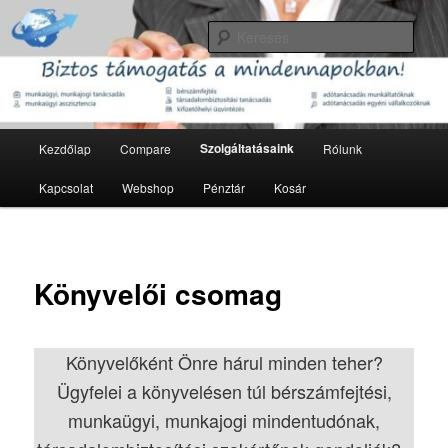
Tovább
Munkajog, munkaügy, adózás, könyvelés
az
Kere
elsődleges
tartalomra
Offix Europe Kft.
Fő
Szolgáltatásaink
Kezdőlap
Compare
Rólunk
menü
Kapcsolat
Webshop
Pénztár
Kosár
Könyvelői csomag
Könyvelőként Önre hárul minden teher?
Ügyfelei a könyvelésen túl bérszámfejtési,
munkaügyi, munkajogi mindentudónak,