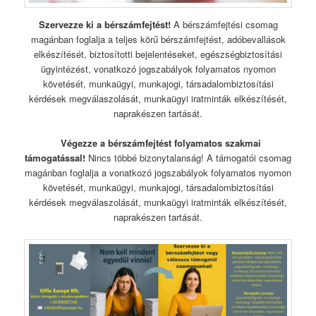
Szervezze ki a bérszámfejtést!
A bérszámfejtési csomag
magánban foglalja a teljes körű bérszámfejtést, adóbevallások
elkészítését, biztosítotti bejelentéseket, egészségbiztosítási
ügyintézést, vonatkozó jogszabályok folyamatos nyomon
követését, munkaügyi, munkajogi, társadalombiztosítási
kérdések megválaszolását, munkaügyi iratminták elkészítését,
naprakészen tartását.
Végezze a bérszámfejtést folyamatos szakmai
támogatással!
Nincs többé bizonytalanság! A támogatói csomag
magánban foglalja a vonatkozó jogszabályok folyamatos nyomon
követését, munkaügyi, munkajogi, társadalombiztosítási
kérdések megválaszolását, munkaügyi iratminták elkészítését,
naprakészen tartását.