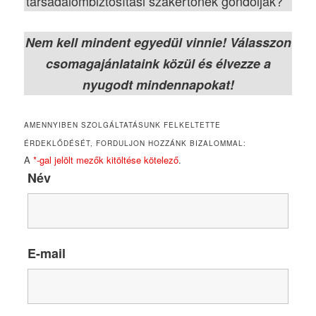
társadalombiztosítási szakértőnek gondolják?
Nem kell mindent egyedül vinnie! Válasszon
csomagajánlataink közül és élvezze a
nyugodt mindennapokat!
AMENNYIBEN SZOLGÁLTATÁSUNK FELKELTETTE
ÉRDEKLŐDÉSÉT, FORDULJON HOZZÁNK BIZALOMMAL:
A
*-gal jelölt mezők kitöltése kötelező
.
Név
E-mail