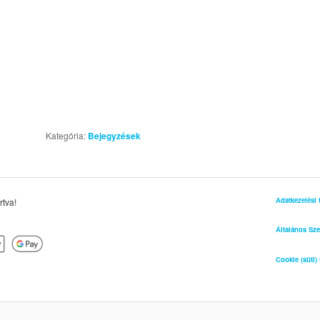
Kategória:
Bejegyzések
Adatkezelési 
rtva!
Általános Sze
Cookie (süti) 