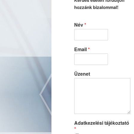
Kérdés esetén forduljon
hozzánk bizalommal!
Név
*
Email
*
Üzenet
Adatkezelési tájékoztató
*