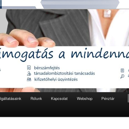
könyvelés
ft.
lgáltatásaink
Rólunk
Kapcsolat
Webshop
Pénztár